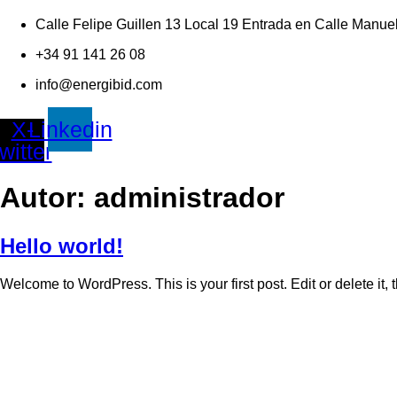
Calle Felipe Guillen 13 Local 19 Entrada en Calle Manue
+34 91 141 26 08
info@energibid.com
X-
Linkedin
twitter
Autor:
administrador
Hello world!
Welcome to WordPress. This is your first post. Edit or delete it, t