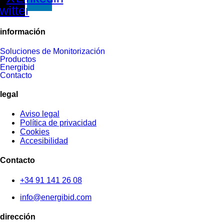
twitter
información
Soluciones de Monitorización
Productos
Energibid
Contacto
legal
Aviso legal
Política de privacidad
Cookies
Accesibilidad
Contacto
+34 91 141 26 08
info@energibid.com
dirección